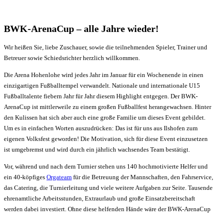
BWK-ArenaCup – alle Jahre wieder!
Wir heißen Sie, liebe Zuschauer, sowie die t­eilnehmenden Spieler, Trainer und
Betreuer sowie S­chiedsrichter herzlich willkommen.
Die Arena Hohenlohe wird jedes Jahr im Januar für ein Wochenende in einen
einzigartigen Fußballtempel verwandelt. Nationale und internationale U15
Fußballtalente fiebern Jahr für Jahr diesem Highlight entgegen. Der BWK-
ArenaCup ist mittlerweile zu einem großen Fußballfest herangewachsen. Hinter
den Kulissen hat sich aber auch eine große Familie um dieses Event gebildet.
Um es in einfachen Worten auszudrücken: Das ist für uns aus Ilshofen zum
eigenen Volksfest geworden! Die Motivation, sich für diese Event einzusetzen
ist umgebremst und wird durch ein jährlich wachsendes Team bestätigt.
Vor, während und nach dem Turnier stehen uns 140 hochmotivierte Helfer und
ein 40-köpfiges
O­rgateam
für die Betreuung der Mannschaften, den Fahrservice,
das C­atering, die Turnierleitung und viele weitere Aufgaben zur Seite. Tausende
ehrenamtliche Arbeitsstunden, Extraurlaub und große E­insatzbereitschaft
werden dabei investiert. Ohne diese helfenden Hände wäre der BWK-ArenaCup