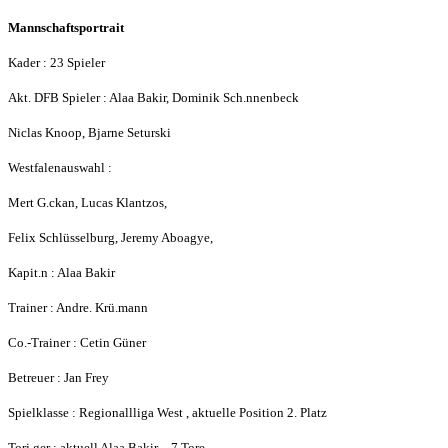
Mannschaftsportrait
Kader : 23 Spieler
Akt. DFB Spieler : Alaa Bakir, Dominik Sch.nnenbeck
Niclas Knoop, Bjarne Seturski
Westfalenauswahl :
Mert G.ckan, Lucas Klantzos,
Felix Schlüsselburg, Jeremy Aboagye,
Kapit.n : Alaa Bakir
Trainer : Andre. Krü.mann
Co.-Trainer : Cetin Güner
Betreuer : Jan Frey
Spielklasse : Regionallliga West , aktuelle Position 2. Platz
Torj.ger : aktuell Alaa Bakir – 7 Tore