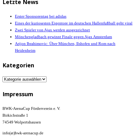
Letzte News
Erster Sponsorentag bei adidas
Eines der kuriosesten Eigentore im deutschen Hallenfußball geht viral
Zwei Spieler von Ajax werden ausgezeichnet
Mönchengladbach gewinnt Finale gegen Ajax Amsterdam
Arijon Ibrahimovic: Über München, Ilshofen und Rom nach
Heidenheim
Kategorien
Kategorien
Impressum
BWK-ArenaCup Förderverein e. V.
Birkichstraße 1
74549 Wolpertshausen
info(at)bwk-arenacup.de