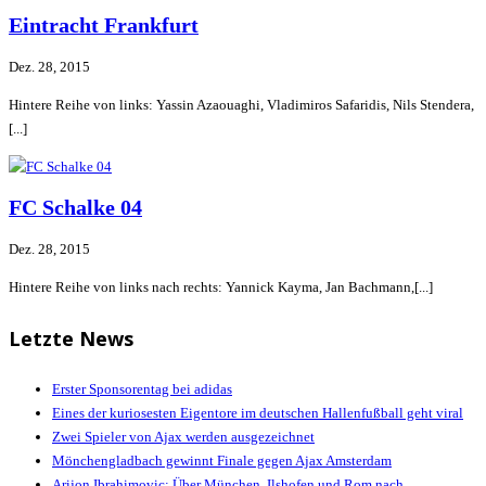
Eintracht Frankfurt
Dez. 28, 2015
Hintere Reihe von links: Yassin Azaouaghi, Vladimiros Safaridis, Nils Stendera,
[...]
FC Schalke 04
Dez. 28, 2015
Hintere Reihe von links nach rechts: Yannick Kayma, Jan Bachmann,[...]
Letzte News
Erster Sponsorentag bei adidas
Eines der kuriosesten Eigentore im deutschen Hallenfußball geht viral
Zwei Spieler von Ajax werden ausgezeichnet
Mönchengladbach gewinnt Finale gegen Ajax Amsterdam
Arijon Ibrahimovic: Über München, Ilshofen und Rom nach